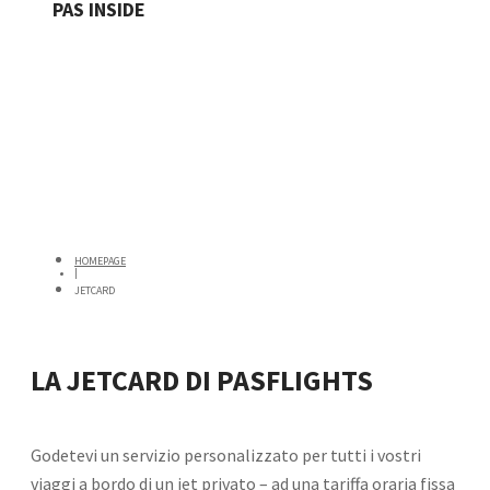
JETCARD
PAS INSIDE
HOMEPAGE
|
JETCARD
LA JETCARD DI PASFLIGHTS
Godetevi un servizio personalizzato per tutti i vostri
viaggi a bordo di un jet privato – ad una tariffa oraria fissa