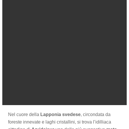
Nel cuore della
Lapponia svedese
, circondata da
foreste innevate e laghi cristallini, si trova l’idilliaca