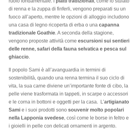
ruolo fondamentale. I
piatti tradizionali
, come lo stufato
di renna e la zuppa di finferli, vengono preparati su un
fuoco all’aperto, mentre le opzioni di alloggio includono
una casa di legno ricoperta di erba o una
capanna
tradizionale Goathie
. A seconda della stagione,
vengono proposte attività come
escursioni sui sentieri
delle renne, safari della fauna selvatica e pesca sul
ghiaccio
.
Il popolo Sami è all’avanguardia in termini di
sostenibilità, quando una renna termina il suo ciclo di
vita, la sua carne diviene un’importante fonte di cibo, la
pelle viene trasformata in tappeti, in scarpe o accessori
e le corna in bottoni e oggetti per la casa. L’
artigianato
Sami
e i suoi prodotti sono
souvenir molto popolari
nella Lapponia svedese
, così come le borse in feltro e
i gioielli in pelle con delicati ornamenti in argento.