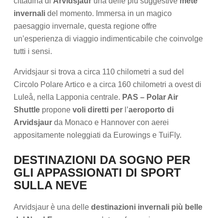
cittadina di
Arvidsjaur
una delle più suggestive
mete
invernali
del momento. Immersa in un magico
paesaggio invernale, questa regione offre
un’esperienza di viaggio indimenticabile che coinvolge
tutti i sensi.
Arvidsjaur si trova a circa 110 chilometri a sud del
Circolo Polare Artico e a circa 160 chilometri a ovest di
Luleå, nella Lapponia centrale.
PAS – Polar Air
Shuttle
propone
voli diretti per
l’
aeroporto di
Arvidsjaur
da Monaco e Hannover con aerei
appositamente noleggiati da Eurowings e TuiFly.
DESTINAZIONI DA SOGNO PER
GLI APPASSIONATI DI SPORT
SULLA NEVE
Arvidsjaur è una delle
destinazioni invernali più belle